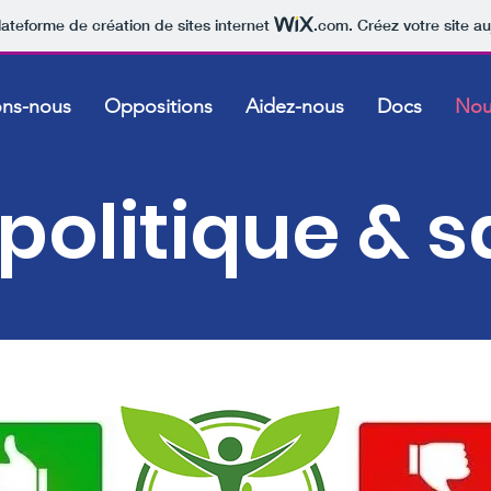
lateforme de création de sites internet
.com
. Créez votre site au
ons-nous
Oppositions
Aidez-nous
Docs
Nou
 politique & 