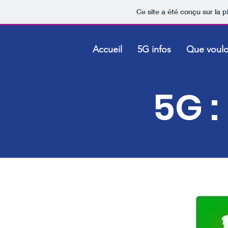
Ce site a été conçu sur la p
Accueil
5G infos
Que voul
5G :