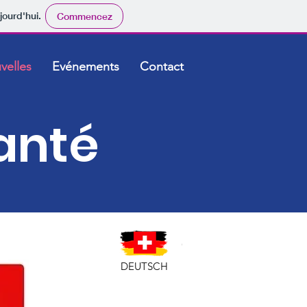
jourd'hui.
Commencez
velles
Evénements
Contact
santé
DEUTSCH