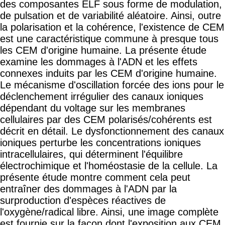
l’ADN.
Les ondes EM n’endommagent pas directement
les cellules, mais elles dérangent le métabolisme
cellulaire. Les radicaux libres produits, par contre,
causent le dommage aux cellules. Ceci a été
confirmé par 17 études différentes, et intervient à
des niveaux très inférieurs aux normes, y compris
les normes suisses.
Un début d’étude de laboratoire concernant la 5G
a démontré, sur des cellules humaines
(fibroblastes), que de nombreuses ruptures d’ADN
se produisaient, ce qui n’était pas du tout le cas
sur le groupe de cellules témoin. D’autres
modifications biochimiques significatives ont été
constatées (perméabilité K et Ca), présence
d’oxygène réactif ROS (stress oxydatif).
Les cellules-test en question ont été soumises à