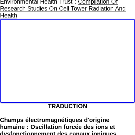
de pulsation et de variabilité aléatoire. Ainsi, outre
la polarisation et la cohérence, l'existence de CEM
est une caractéristique commune à presque tous
les CEM d'origine humaine. La présente étude
examine les dommages à l'ADN et les effets
connexes induits par les CEM d'origine humaine.
Le mécanisme d'oscillation forcée des ions pour le
déclenchement irrégulier des canaux ioniques
dépendant du voltage sur les membranes
cellulaires par des CEM polarisés/cohérents est
décrit en détail. Le dysfonctionnement des canaux
ioniques perturbe les concentrations ioniques
intracellulaires, qui déterminent l'équilibre
électrochimique et l'homéostasie de la cellule. La
présente étude montre comment cela peut
entraîner des dommages à l'ADN par la
surproduction d'espèces réactives de
l'oxygène/radical libre. Ainsi, une image complète
est fournie sur la façon dont l'exposition aux CEM
d'origine humaine peut effectivement conduire à