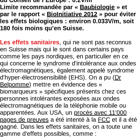
du Conseil de l’Europe : 0.2V/m
Limite recommandée par «
Baubiologie
» et
par le rapport «
BioInitiative 2012
» pour éviter
les effets biologiques : environ 0.033V/m, soit
180 fois moins qu’en Suisse.
Les effets sanitaires
, qui ne sont pas reconnus
en Suisse mais qui le sont dans certains pays
comme les pays nordiques, en particulier en ce
qui concerne le syndrome d'intolérance aux ondes
électromagnétiques, également appelé syndrome
d'hyper-électrosensibilité (EHS). On a pu (
Dr
Belpomme
) mettre en évidence des «
biomarqueurs » spécifiques présents chez ces
personnes intolérantes exposées aux ondes
électromagnétiques de la téléphonie mobile ou
apparentées. Aux USA, un
procès avec 11'000
pages de preuves
a été intenté à la
FCC
et il a été
gagné. Dans les effets sanitaires, on a toute une
gamme d’effets possibles, comme :