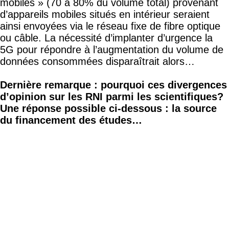
mobiles » (70 à 80% du volume total) provenant
d’appareils mobiles situés en intérieur seraient
ainsi envoyées via le réseau fixe de fibre optique
ou câble. La nécessité d’implanter d’urgence la
5G pour répondre à l’augmentation du volume de
données consommées disparaîtrait alors…
Dernière remarque : pourquoi ces divergences
d’opinion sur les RNI parmi les scientifiques?
Une réponse possible ci-dessous : la source
du financement des études…
NOTE : il est important de clarifier qu’il existe
plusieurs sortes de 5G :
La 5G dite « de base » ou « standard »
, ou «
wide », également surnommée « 4G+ » ou «
4G++ », qui a été déployée par les opérateurs sur
pratiquement l’ensemble du réseau suisse au
cours des deux ans passés. Elle utilise les mêmes