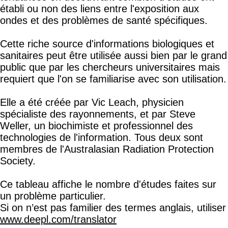
Weller, un biochimiste et professionnel des
technologies de l'information. Tous deux sont
membres de l'Australasian Radiation Protection
Society.
Ce tableau affiche le nombre d'études faites sur
un problème particulier.
Si on n’est pas familier des termes anglais, utiliser
www.deepl.com/translator
Environmental Health Trust :
Compilation Of
Research Studies On Cell Tower Radiation And
Health
TRADUCTION
Champs électromagnétiques d'origine
humaine : Oscillation forcée des ions et
dysfonctionnement des canaux ioniques
voltage-dépendants, stress oxydatif et