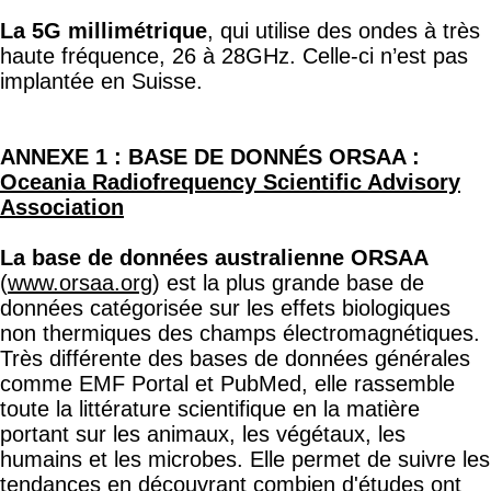
(
www.orsaa.org
) est la plus grande base de
données catégorisée sur les effets biologiques
non thermiques des champs électromagnétiques.
Très différente des bases de données générales
comme EMF Portal et PubMed, elle rassemble
toute la littérature scientifique en la matière
portant sur les animaux, les végétaux, les
humains et les microbes. Elle permet de suivre les
tendances en découvrant combien d'études ont
établi ou non des liens entre l'exposition aux
ondes et des problèmes de santé spécifiques.
Cette riche source d'informations biologiques et
sanitaires peut être utilisée aussi bien par le grand
public que par les chercheurs universitaires mais
requiert que l'on se familiarise avec son utilisation.
Elle a été créée par Vic Leach, physicien
spécialiste des rayonnements, et par Steve