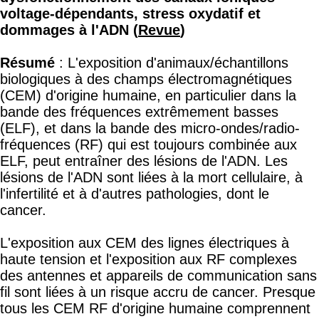
des dommages à l'ADN et aux pathologies
associées, y compris le cancer. En outre, il est
suggéré que les effets biologiques non thermiques
attribués aux CEM RF sont en fait dus à leurs
composantes ELF.
L’ACTIVATION DES CANAUX CALCIQUES
VOLTAGE-DÉPENDANTS (VGCC) AUGMENTE
LA PRODUCTION DE RADICAUX LIBRES
Sous l’effet d’ondes électromagnétiques pulsées,
les canaux calciques voltage-dépendants peuvent
s’ouvrir, permettant à des ions calcium de
pénétrer dans la cellule, aboutissant à la formation
de péroxynitrite. Le péroxynitrite produit ensuite
des radicaux libres, incluant le radical hydroxyl et
le NO2. Cette augmentation des radicaux libres
mène à l’inflammation, au stress oxydatif, et
endommage les structures cellulaires, y compris