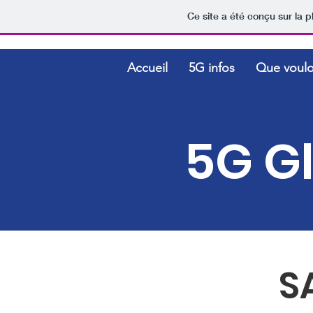
Ce site a été conçu sur la p
Accueil
5G infos
Que voul
5G Gl
S