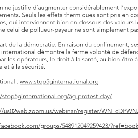
ien ne justifie d’augmenter considérablement l’expo
ments. Seuls les effets thermiques sont pris en com
ues, qui interviennent bien en-dessous des valeurs l
e celui de pollueur-payeur ne sont simplement pa
part de la démocratie. En raison du confinement, se
nternational démontre la ferme volonté de défendr
 les opérateurs, le droit à la santé, au bien-être à
 et à la sécurité.
tional :
www.stop5ginternational.org
//stop5ginternational.org/5g-protest-day/
s://us02web.zoom.us/webinar/register/WN_cD
.facebook.com/groups/548912049259423/?ref=boo