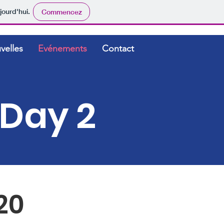
jourd'hui.
Commencez
velles
Evénements
Contact
 Day 2
20