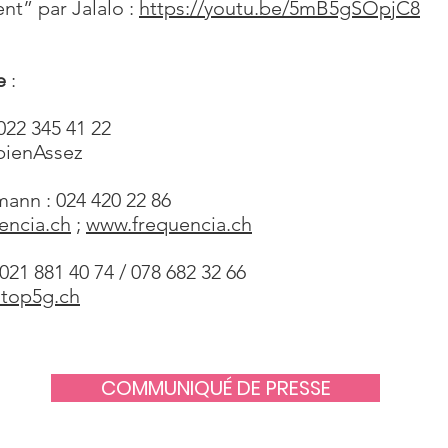
t” par Jalalo :
https://youtu.be/5mB5gSOpjC8
se
:
022 345 41 22
bienAssez
mann : 024 420 22 86
encia.ch
;
www.frequencia.ch
21 881 40 74 / 078 682 32 66
top5g.ch
COMMUNIQUÉ DE PRESSE