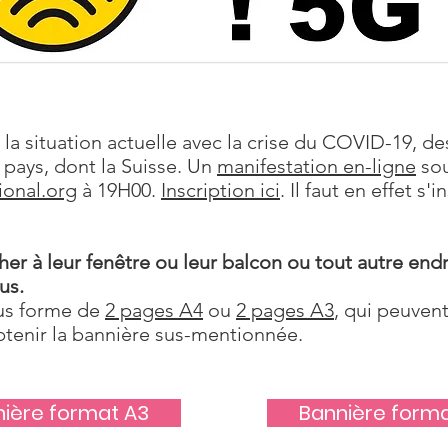
 la situation actuelle avec la crise du COVID-19, d
 pays, dont la Suisse. Un
manifestation en-ligne
sou
ional.org
à 19H00.
Inscription ici
. Il faut en effet s'
her à leur fenêtre ou leur balcon ou tout autre endr
us.
ous forme de
2 pages A4
ou
2 pages A3
, qui peuven
btenir la bannière sus-mentionnée.
ière format A3
Bannière form