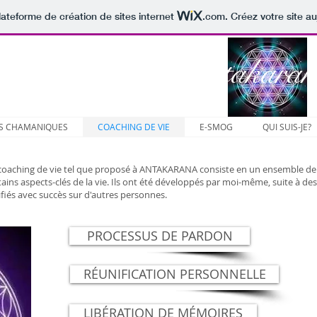
lateforme de création de sites internet
.com
. Créez votre site au
ce Bien-Être Antakara
S CHAMANIQUES
COACHING DE VIE
E-SMOG
QUI SUIS-JE?
coaching de vie tel que proposé à ANTAKARANA consiste en un ensemble de
tains aspects-clés de la vie. Ils ont été développés par moi-même, suite à de
ifiés avec succès sur d'autres personnes.
PROCESSUS DE PARDON
RÉUNIFICATION PERSONNELLE
LIBÉRATION DE MÉMOIRES