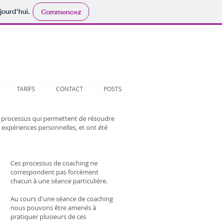
jourd'hui.
Commencez
Coaching de Vie
na
& Chamanisme
TARIFS
CONTACT
POSTS
 processus qui permettent de résoudre
s expériences personnelles, et ont été
Ces processus de coaching ne
correspondent pas forcément
chacun à une séance particulière.
Au cours d'une séance de coaching
nous pouvons être amenés à
pratiquer plusieurs de ces